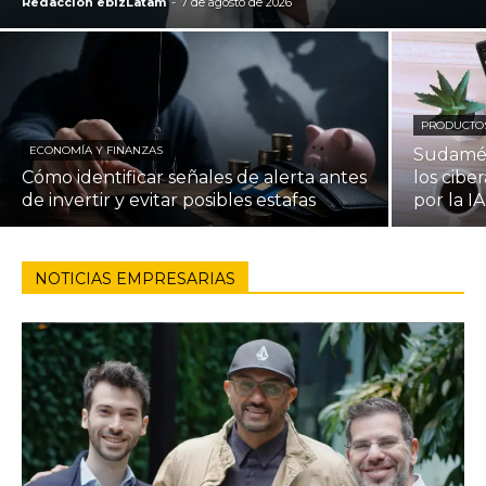
Redacción ebizLatam
-
7 de agosto de 2026
PRODUCTOS
ECONOMÍA Y FINANZAS
Sudamér
Cómo identificar señales de alerta antes
los cibe
de invertir y evitar posibles estafas
por la I
NOTICIAS EMPRESARIAS