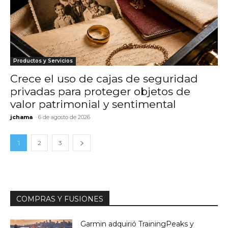
Productos y Servicios
Crece el uso de cajas de seguridad
privadas para proteger objetos de
valor patrimonial y sentimental
jchama
-
6 de agosto de 2026
1
2
3
COMPRAS Y FUSIONES
Garmin adquirió TrainingPeaks y