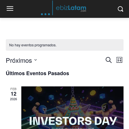
No hay eventos programados.
Próximos
Na
Naveg
Buscar
Lista
de
Selecciona
de
Últimos Eventos Pasados
la
vis
fecha.
búsqu
de
FEB
y
12
Ev
2026
vistas
de
Event