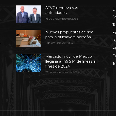
ATVC renueva sus
O
autoridades
S
16 de diciembre de 2024
T
Nuevas propuestas de spa
E
para la primavera porteña
P
b
1 de octubre de 2024
P
C
Mercado móvil de México
llegaría a 149,5 M de líneas a
T
fines de 2024
19 de septiembre de 2024