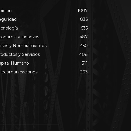
pinión
1007
eguridad
836
ecnología
535
conomía y Finanzas
487
ases y Nombramientos
450
roductos y Servicios
408
apital Humano
311
elecomunicaciones
303