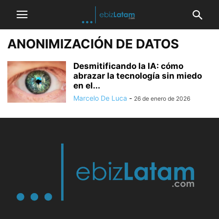
ANONIMIZACIÓN DE DATOS
Desmitificando la IA: cómo
abrazar la tecnología sin miedo
en el...
Marcelo De Luca
-
26 de enero de 2026