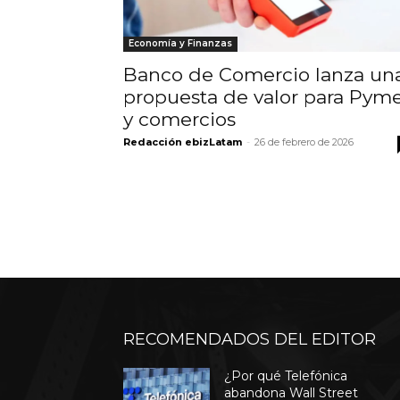
Economía y Finanzas
Banco de Comercio lanza un
propuesta de valor para Pym
y comercios
Redacción ebizLatam
-
26 de febrero de 2026
RECOMENDADOS DEL EDITOR
¿Por qué Telefónica
abandona Wall Street