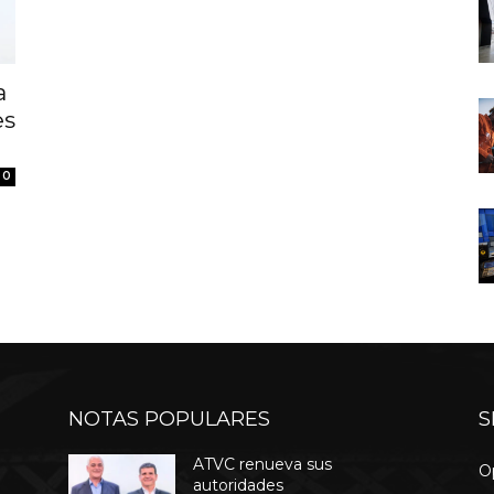
a
es
0
NOTAS POPULARES
S
ATVC renueva sus
O
autoridades