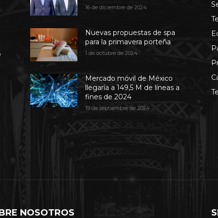
S
16 de diciembre de 2024
T
Nuevas propuestas de spa
E
para la primavera porteña
P
b
1 de octubre de 2024
P
C
Mercado móvil de México
llegaría a 149,5 M de líneas a
T
fines de 2024
19 de septiembre de 2024
BRE NOSOTROS
S