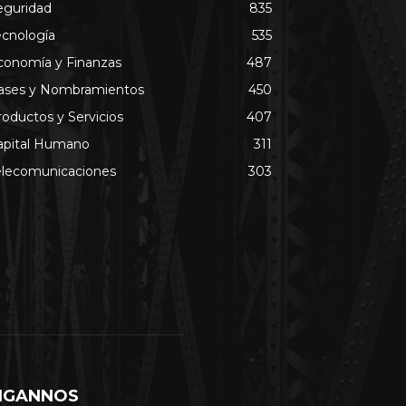
eguridad
835
ecnología
535
conomía y Finanzas
487
ases y Nombramientos
450
roductos y Servicios
407
apital Humano
311
elecomunicaciones
303
IGANNOS