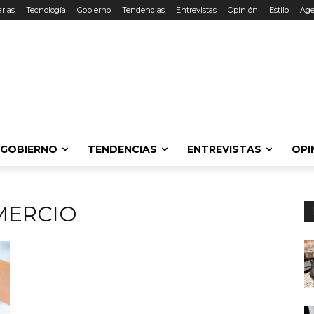
rias
Tecnología
Gobierno
Tendencias
Entrevistas
Opinión
Estilo
Ag
GOBIERNO
TENDENCIAS
ENTREVISTAS
OPI
MERCIO