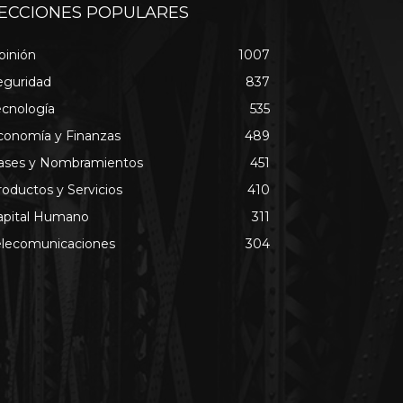
ECCIONES POPULARES
pinión
1007
eguridad
837
ecnología
535
conomía y Finanzas
489
ases y Nombramientos
451
roductos y Servicios
410
apital Humano
311
elecomunicaciones
304