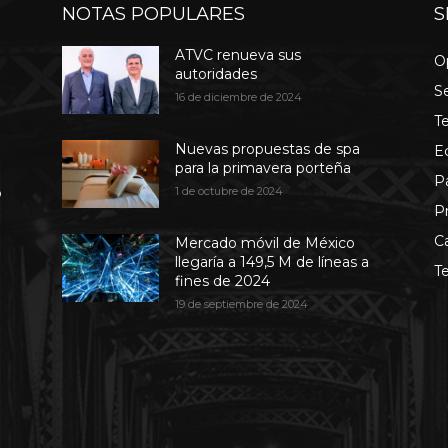
NOTAS POPULARES
S
ATVC renueva sus
O
autoridades
S
16 de diciembre de 2024
T
Nuevas propuestas de spa
E
para la primavera porteña
P
b
1 de octubre de 2024
P
C
Mercado móvil de México
llegaría a 149,5 M de líneas a
T
fines de 2024
19 de septiembre de 2024