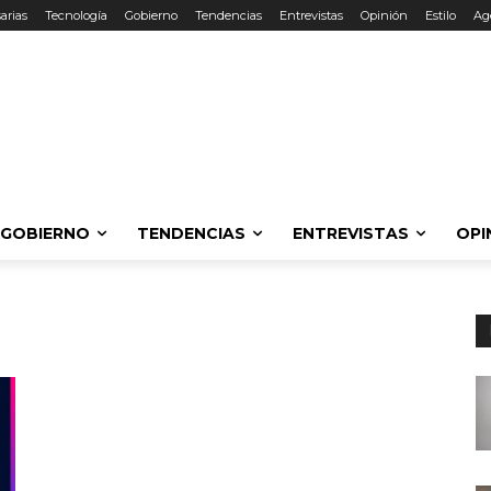
arias
Tecnología
Gobierno
Tendencias
Entrevistas
Opinión
Estilo
Ag
GOBIERNO
TENDENCIAS
ENTREVISTAS
OPI