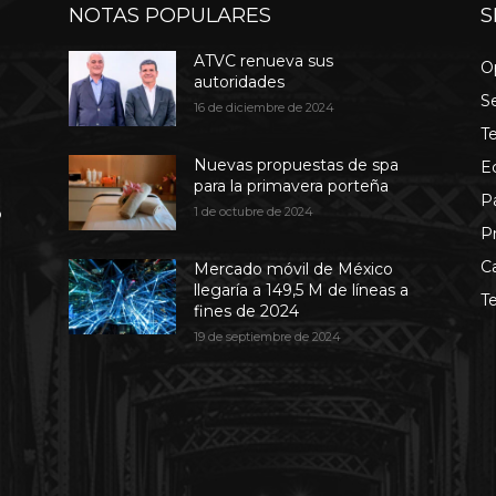
NOTAS POPULARES
S
ATVC renueva sus
O
autoridades
S
16 de diciembre de 2024
T
Nuevas propuestas de spa
E
para la primavera porteña
P
b
1 de octubre de 2024
P
C
Mercado móvil de México
llegaría a 149,5 M de líneas a
T
fines de 2024
19 de septiembre de 2024