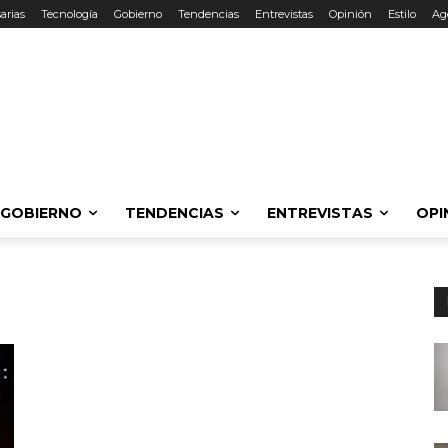
arias
Tecnología
Gobierno
Tendencias
Entrevistas
Opinión
Estilo
Ag
GOBIERNO
TENDENCIAS
ENTREVISTAS
OPI