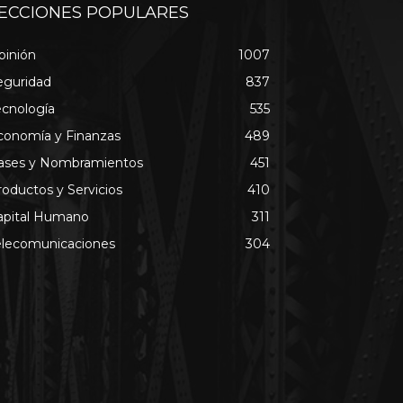
ECCIONES POPULARES
pinión
1007
eguridad
837
ecnología
535
conomía y Finanzas
489
ases y Nombramientos
451
roductos y Servicios
410
apital Humano
311
elecomunicaciones
304