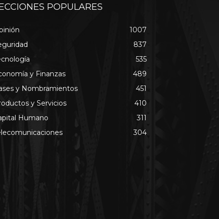
ECCIONES POPULARES
pinión
1007
eguridad
837
ecnología
535
conomía y Finanzas
489
ases y Nombramientos
451
roductos y Servicios
410
apital Humano
311
elecomunicaciones
304