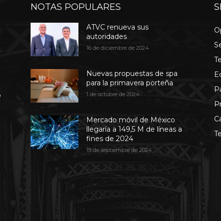
NOTAS POPULARES
S
ATVC renueva sus
O
autoridades
S
16 de diciembre de 2024
T
Nuevas propuestas de spa
E
para la primavera porteña
P
b
1 de octubre de 2024
P
C
Mercado móvil de México
llegaría a 149,5 M de líneas a
T
fines de 2024
19 de septiembre de 2024