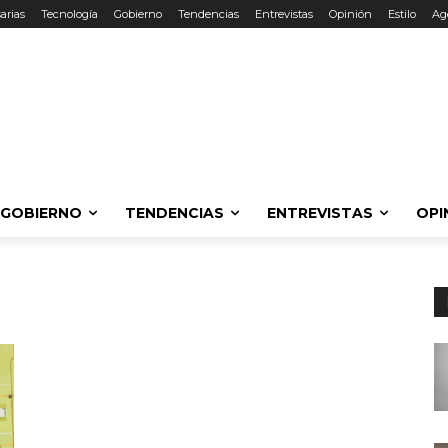
arias
Tecnología
Gobierno
Tendencias
Entrevistas
Opinión
Estilo
Ag
GOBIERNO
TENDENCIAS
ENTREVISTAS
OPI