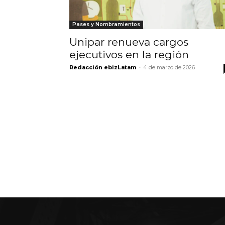
Pases y Nombramientos
Unipar renueva cargos
ejecutivos en la región
Redacción ebizLatam
-
4 de marzo de 2026