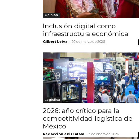
Opinión
Inclusión digital como
infraestructura económica
Gilbert Leiva
-
20 de marzo de 2026
Logística
2026: año crítico para la
competitividad logística de
México
Redacción ebizLatam
-
3 de enero de 2026