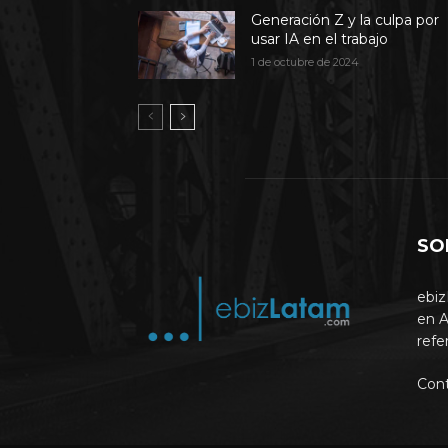
Generación Z y la culpa por
usar IA en el trabajo
1 de octubre de 2024
SO
ebiz
en A
refe
Con