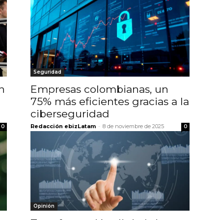
Seguridad
n
Empresas colombianas, un
75% más eficientes gracias a la
ciberseguridad
Redacción ebizLatam
-
8 de noviembre de 2025
0
0
Opinión