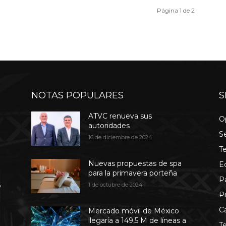
Página 1 de 2
NOTAS POPULARES
S
ATVC renueva sus
O
autoridades
S
16 de diciembre de 2024
T
Nuevas propuestas de spa
E
para la primavera porteña
P
b
1 de octubre de 2024
P
C
Mercado móvil de México
llegaría a 149,5 M de líneas a
T