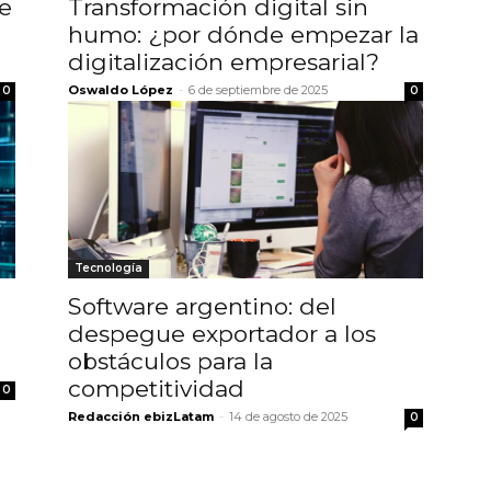
de
Transformación digital sin
humo: ¿por dónde empezar la
digitalización empresarial?
Oswaldo López
-
6 de septiembre de 2025
0
0
Tecnología
Software argentino: del
despegue exportador a los
obstáculos para la
competitividad
0
Redacción ebizLatam
-
14 de agosto de 2025
0