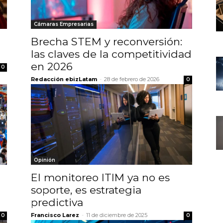
Cámaras Empresarias
Brecha STEM y reconversión:
las claves de la competitividad
en 2026
0
Redacción ebizLatam
-
28 de febrero de 2026
0
Opinión
El monitoreo ITIM ya no es
soporte, es estrategia
predictiva
Francisco Larez
-
11 de diciembre de 2025
0
0