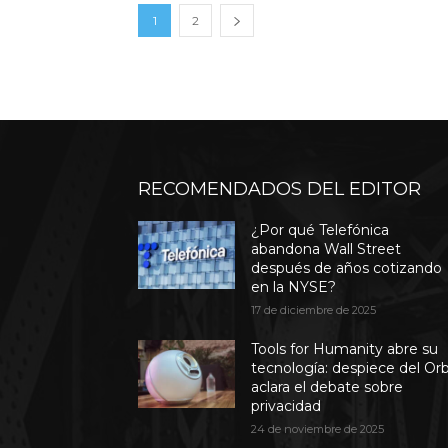
1
2
RECOMENDADOS DEL EDITOR
¿Por qué Telefónica
abandona Wall Street
después de años cotizando
en la NYSE?
17 de diciembre de 2025
Tools for Humanity abre su
tecnología: despiece del Or
aclara el debate sobre
privacidad
24 de noviembre de 2025