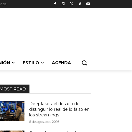
enda
NIÓN
ESTILO
AGENDA
MOST READ
Deepfakes: el desafío de
distinguir lo real de lo falso en
los streamings
6 de agosto de 2026