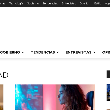
rias
Tecnología
Gobierno
Tendencias
Entrevistas
Opinión
Estilo
Ag
GOBIERNO
TENDENCIAS
ENTREVISTAS
OPI
AD