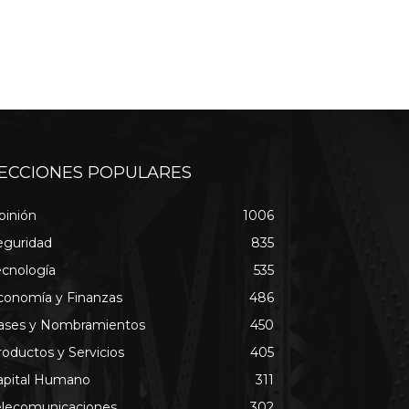
ECCIONES POPULARES
pinión
1006
eguridad
835
ecnología
535
conomía y Finanzas
486
ases y Nombramientos
450
roductos y Servicios
405
apital Humano
311
elecomunicaciones
302