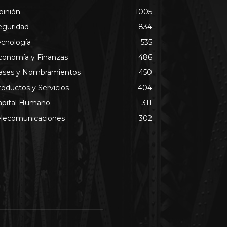
pinión
1005
eguridad
834
ecnología
535
conomía y Finanzas
486
ases y Nombramientos
450
roductos y Servicios
404
apital Humano
311
elecomunicaciones
302