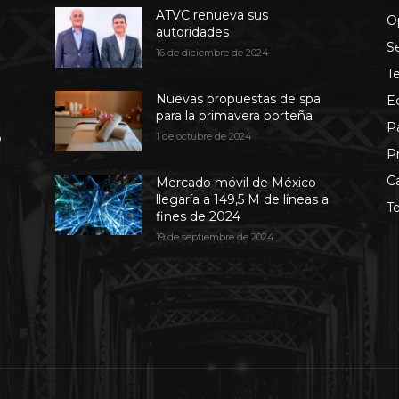
ATVC renueva sus
O
autoridades
S
16 de diciembre de 2024
T
Nuevas propuestas de spa
E
para la primavera porteña
P
b
1 de octubre de 2024
P
C
Mercado móvil de México
llegaría a 149,5 M de líneas a
T
fines de 2024
19 de septiembre de 2024