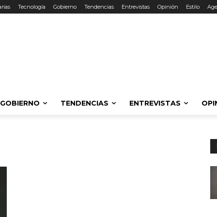
rias
Tecnología
Gobierno
Tendencias
Entrevistas
Opinión
Estilo
Ag
GOBIERNO
TENDENCIAS
ENTREVISTAS
OPI