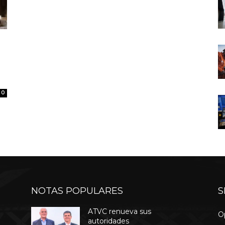
0
NOTAS POPULARES
S
ATVC renueva sus
O
autoridades