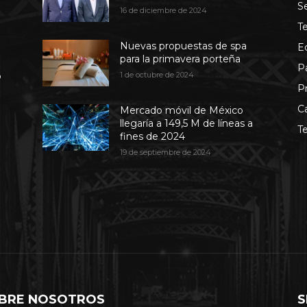
S
16 de diciembre de 2024
T
Nuevas propuestas de spa
E
para la primavera porteña
P
b
1 de octubre de 2024
P
C
Mercado móvil de México
llegaría a 149,5 M de líneas a
T
fines de 2024
19 de septiembre de 2024
BRE NOSOTROS
S