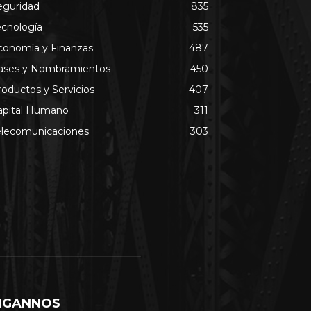
eguridad
835
ecnología
535
conomía y Finanzas
487
ases y Nombramientos
450
roductos y Servicios
407
apital Humano
311
elecomunicaciones
303
IGANNOS