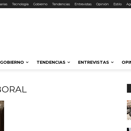
arias
Tecnología
Gobierno
Tendencias
Entrevistas
Opinión
Estilo
Ag
GOBIERNO
TENDENCIAS
ENTREVISTAS
OPI
BORAL