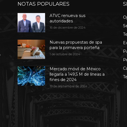
NOTAS POPULARES
S
ATVC renueva sus
O
autoridades
S
16 de diciembre de 2024
T
Nuevas propuestas de spa
E
para la primavera porteña
P
b
1 de octubre de 2024
P
C
Mercado móvil de México
llegaría a 149,5 M de líneas a
T
fines de 2024
19 de septiembre de 2024