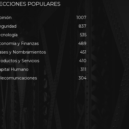
ECCIONES POPULARES
pinión
1007
eguridad
837
ecnología
535
conomía y Finanzas
489
ases y Nombramientos
451
roductos y Servicios
410
apital Humano
311
elecomunicaciones
304