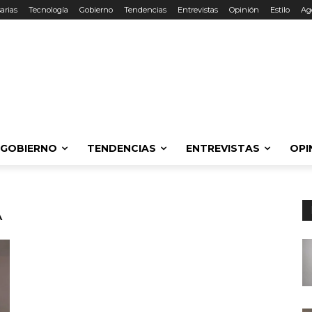
arias
Tecnología
Gobierno
Tendencias
Entrevistas
Opinión
Estilo
Ag
GOBIERNO
TENDENCIAS
ENTREVISTAS
OPI
A