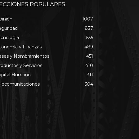
ECCIONES POPULARES
pinión
1007
eguridad
837
ecnología
535
conomía y Finanzas
489
ases y Nombramientos
451
roductos y Servicios
410
apital Humano
311
elecomunicaciones
304