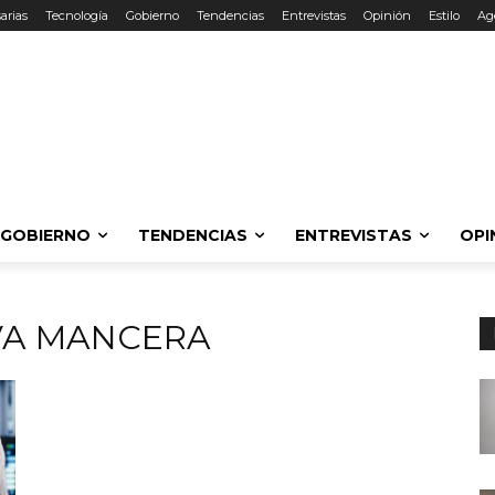
arias
Tecnología
Gobierno
Tendencias
Entrevistas
Opinión
Estilo
Ag
GOBIERNO
TENDENCIAS
ENTREVISTAS
OPI
YVA MANCERA