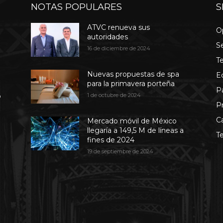
NOTAS POPULARES
S
ATVC renueva sus
O
autoridades
S
16 de diciembre de 2024
T
Nuevas propuestas de spa
E
para la primavera porteña
P
b
1 de octubre de 2024
P
C
Mercado móvil de México
llegaría a 149,5 M de líneas a
T
fines de 2024
19 de septiembre de 2024