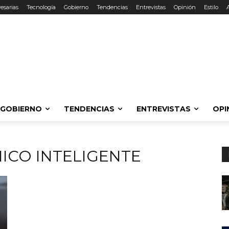
esarias
Tecnología
Gobierno
Tendencias
Entrevistas
Opinión
Estilo
GOBIERNO
TENDENCIAS
ENTREVISTAS
OPI
ICO INTELIGENTE