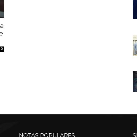
La
e
0
NOTAS POPULARES
S