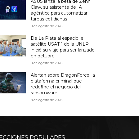
ASUS lanza la beta de Zenni
Claw, su asistente de IA
agéntica para automatizar
tareas cotidianas
8 de agosto de 2026
De La Plata al espacio: el
satélite USAT 1 de la UNLP
inició su viaje para ser lanzado
en octubre
8 de agosto de 2026
Alertan sobre DragonForce, la
plataforma criminal que
redefine el negocio del
ransomware
8 de agosto de 2026
ECCIONES POPULARES