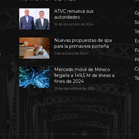
ATVC renueva sus
O
autoridades
S
16 de diciembre de 2024
T
Nuevas propuestas de spa
E
para la primavera porteña
P
b
1 de octubre de 2024
P
C
Mercado móvil de México
llegaría a 149,5 M de líneas a
T
fines de 2024
19 de septiembre de 2024