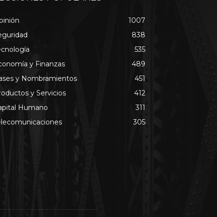
pinión
1007
eguridad
838
ecnología
535
conomía y Finanzas
489
ases y Nombramientos
451
roductos y Servicios
412
apital Humano
311
elecomunicaciones
305