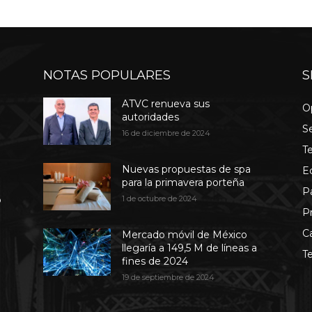
NOTAS POPULARES
S
ATVC renueva sus
O
autoridades
S
16 de diciembre de 2024
T
Nuevas propuestas de spa
E
para la primavera porteña
P
b
1 de octubre de 2024
P
C
Mercado móvil de México
llegaría a 149,5 M de líneas a
T
fines de 2024
19 de septiembre de 2024