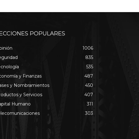
ECCIONES POPULARES
pinión
1006
eguridad
835
ecnología
535
conomía y Finanzas
487
ases y Nombramientos
450
roductos y Servicios
407
apital Humano
311
elecomunicaciones
303