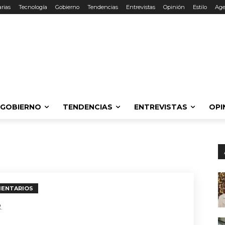
rias
Tecnología
Gobierno
Tendencias
Entrevistas
Opinión
Estilo
Ag
GOBIERNO
TENDENCIAS
ENTREVISTAS
OPI
MENTARIOS
.