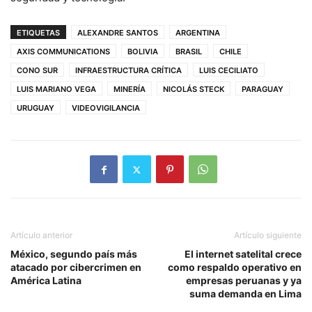
ETIQUETAS
ALEXANDRE SANTOS
ARGENTINA
AXIS COMMUNICATIONS
BOLIVIA
BRASIL
CHILE
CONO SUR
INFRAESTRUCTURA CRÍTICA
LUIS CECILIATO
LUIS MARIANO VEGA
MINERÍA
NICOLÁS STECK
PARAGUAY
URUGUAY
VIDEOVIGILANCIA
Artículo anterior
Artículo siguiente
México, segundo país más
El internet satelital crece
atacado por cibercrimen en
como respaldo operativo en
América Latina
empresas peruanas y ya
suma demanda en Lima