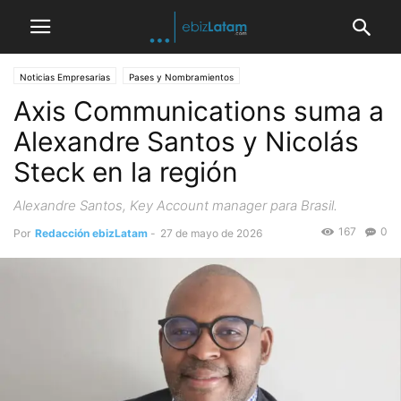
Noticias Empresarias
Pases y Nombramientos
Axis Communications suma a
Alexandre Santos y Nicolás
Steck en la región
Alexandre Santos, Key Account manager para Brasil.
167
0
Por
Redacción ebizLatam
-
27 de mayo de 2026