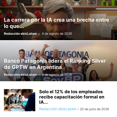
La carrera por la IA crea una brecha entre
lo que...
Redacción ebizLatam
-
4 de agosto de 2026
Banco Patagonia lidera el Ranking Silver
de GPTW en Argentina
Redacción ebizLatam
-
3 de agosto de 2026
Solo el 12% de los empleados
recibe capacitación formal en
IA...
Redacción ebizLatam
-
20 de junio de 2026