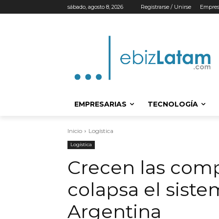
sábado, agosto 8, 2026
Registrarse / Unirse
Empres
EMPRESARIAS
TECNOLOGÍA
Inicio
Logística
Logística
Crecen las compr
colapsa el siste
Argentina