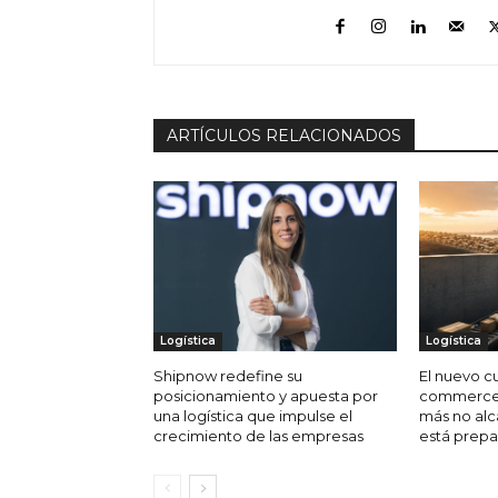
ARTÍCULOS RELACIONADOS
Logística
Logística
Shipnow redefine su
El nuevo cu
posicionamiento y apuesta por
commerce 
una logística que impulse el
más no alca
crecimiento de las empresas
está prepa