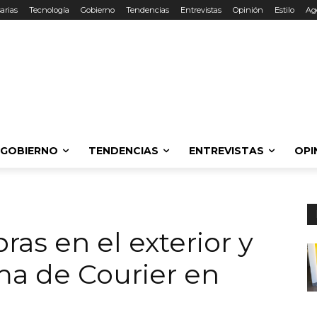
arias
Tecnología
Gobierno
Tendencias
Entrevistas
Opinión
Estilo
Ag
GOBIERNO
TENDENCIAS
ENTREVISTAS
OPI
as en el exterior y
ma de Courier en