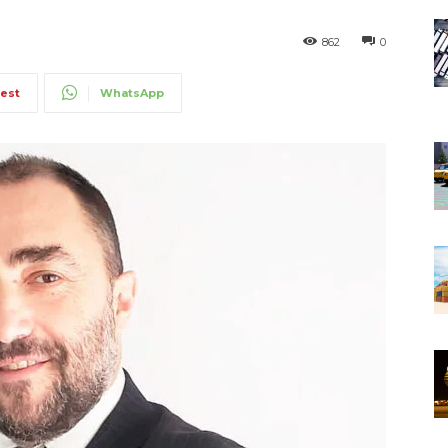
862
0
rest
WhatsApp