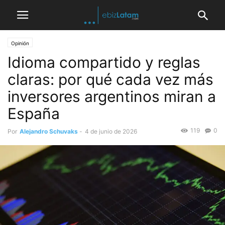
Opinión
Idioma compartido y reglas
claras: por qué cada vez más
inversores argentinos miran a
España
119
0
Por
Alejandro Schuvaks
-
4 de junio de 2026