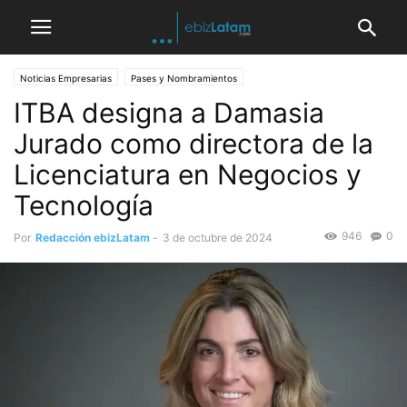
Noticias Empresarias
Pases y Nombramientos
ITBA designa a Damasia
Jurado como directora de la
Licenciatura en Negocios y
Tecnología
946
0
Por
Redacción ebizLatam
-
3 de octubre de 2024