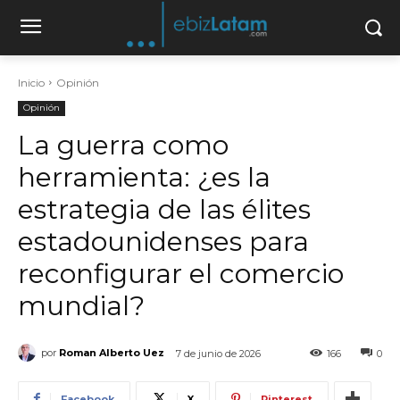
Inicio
Opinión
Opinión
La guerra como
herramienta: ¿es la
estrategia de las élites
estadounidenses para
reconfigurar el comercio
mundial?
por
Roman Alberto Uez
7 de junio de 2026
166
0
Facebook
X
Pinterest