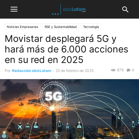
Noticias Empresarias
RSE y Sustentabilidad
Tecnología
Movistar desplegará 5G y
Telecomunicaciones
hará más de 6.000 acciones
en su red en 2025
879
0
Por
Redacción ebizLatam
-
25 de febrero de 2025