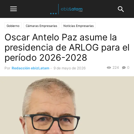
Gobierno
Cámaras Empresarias
Noticias Empresarias
Oscar Antelo Paz asume la
Pases y Nombramientos
presidencia de ARLOG para el
período 2026-2028
224
0
Por
Redacción ebizLatam
-
9 de mayo de 2026