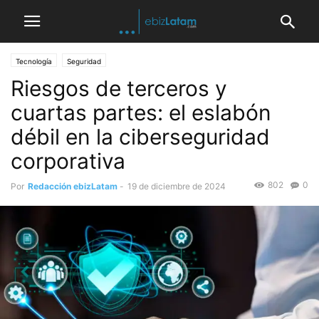
Tecnología
Seguridad
Riesgos de terceros y
cuartas partes: el eslabón
débil en la ciberseguridad
corporativa
802
0
Por
Redacción ebizLatam
-
19 de diciembre de 2024