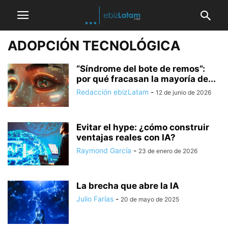
ADOPCIÓN TECNOLÓGICA
“Síndrome del bote de remos”:
por qué fracasan la mayoría de...
Redacción ebizLatam
-
12 de junio de 2026
Evitar el hype: ¿cómo construir
ventajas reales con IA?
Raymond García
-
23 de enero de 2026
La brecha que abre la IA
Julio Farías
-
20 de mayo de 2025