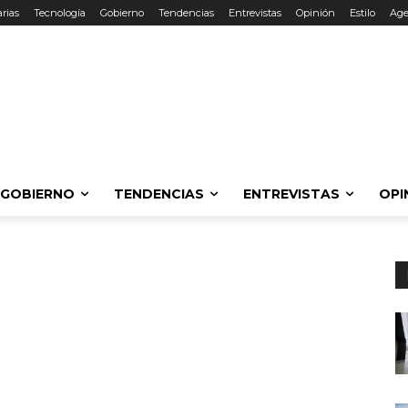
rias
Tecnología
Gobierno
Tendencias
Entrevistas
Opinión
Estilo
Ag
GOBIERNO
TENDENCIAS
ENTREVISTAS
OPI