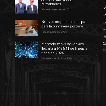
O
autoridades
S
16 de diciembre de 2024
T
Nuevas propuestas de spa
E
para la primavera porteña
P
b
1 de octubre de 2024
P
C
Mercado móvil de México
llegaría a 149,5 M de líneas a
T
fines de 2024
19 de septiembre de 2024