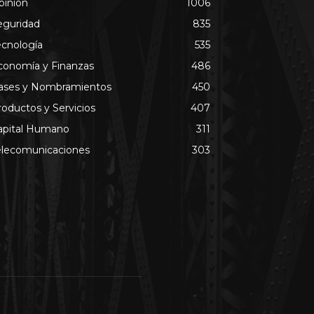
pinión
1006
eguridad
835
ecnología
535
conomía y Finanzas
486
ases y Nombramientos
450
roductos y Servicios
407
apital Humano
311
elecomunicaciones
303