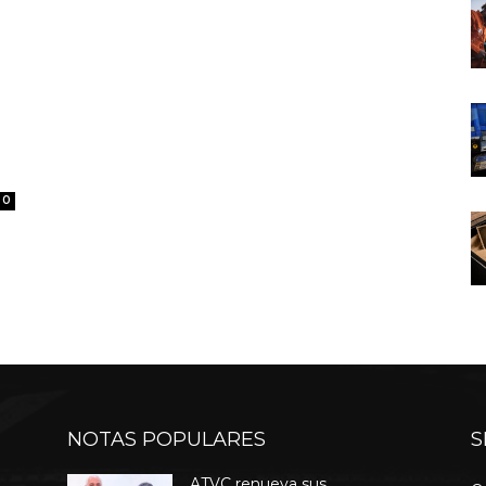
0
NOTAS POPULARES
S
ATVC renueva sus