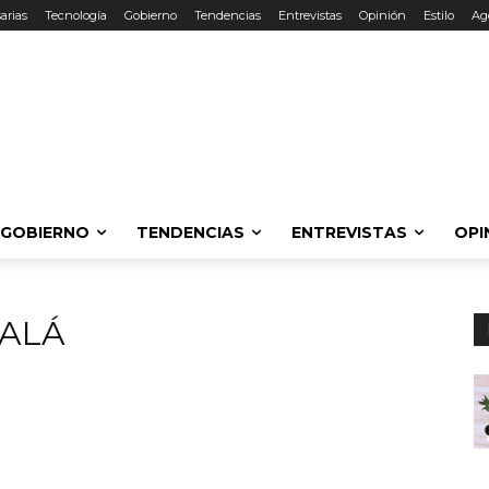
arias
Tecnología
Gobierno
Tendencias
Entrevistas
Opinión
Estilo
Ag
GOBIERNO
TENDENCIAS
ENTREVISTAS
OPI
ALÁ