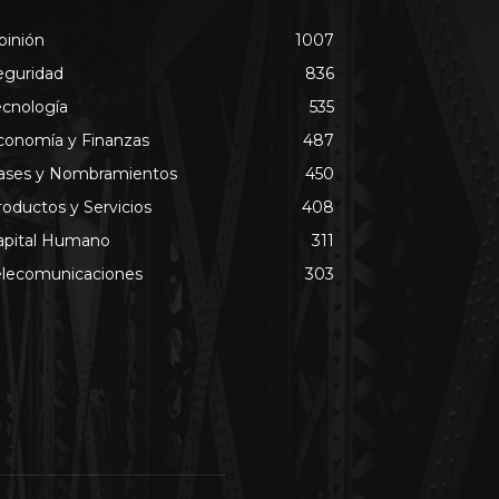
pinión
1007
eguridad
836
ecnología
535
conomía y Finanzas
487
ases y Nombramientos
450
roductos y Servicios
408
apital Humano
311
elecomunicaciones
303