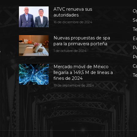
ATVC renueva sus
O
autoridades
S
16 de diciembre de 2024
T
Nuevas propuestas de spa
E
para la primavera porteña
P
b
1 de octubre de 2024
P
C
Mercado móvil de México
llegaría a 149,5 M de líneas a
T
fines de 2024
19 de septiembre de 2024