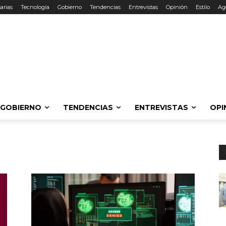
arias
Tecnología
Gobierno
Tendencias
Entrevistas
Opinión
Estilo
Ag
GOBIERNO
TENDENCIAS
ENTREVISTAS
OPI