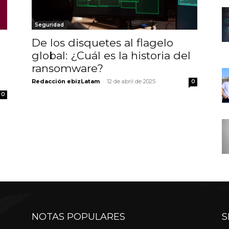
Seguridad
De los disquetes al flagelo
global: ¿Cuál es la historia del
ransomware?
Redacción ebizLatam
-
12 de abril de 2025
0
0
NOTAS POPULARES
S