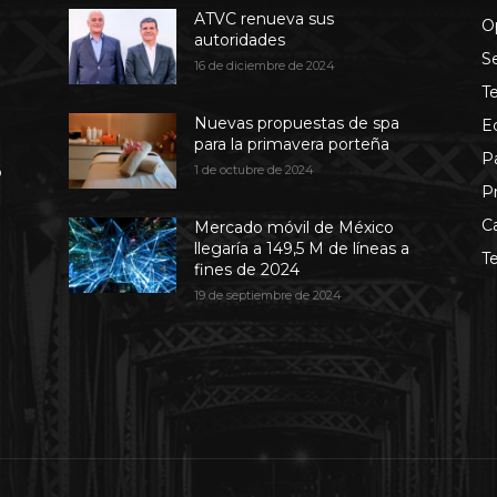
ATVC renueva sus
O
autoridades
S
16 de diciembre de 2024
T
Nuevas propuestas de spa
E
para la primavera porteña
P
b
1 de octubre de 2024
P
C
Mercado móvil de México
llegaría a 149,5 M de líneas a
T
fines de 2024
19 de septiembre de 2024