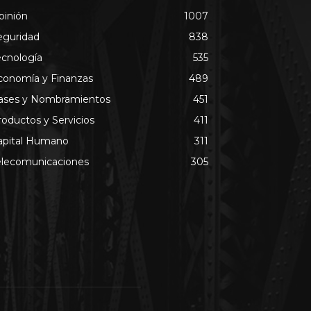
pinión
1007
eguridad
838
ecnología
535
conomía y Finanzas
489
ases y Nombramientos
451
roductos y Servicios
411
apital Humano
311
elecomunicaciones
305