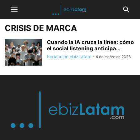
CRISIS DE MARCA
Cuando la IA cruza la línea: cómo
el social listening anticipa...
Redacción ebizLatam
-
4 de marzo de 2026