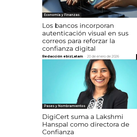
Economía y Finanzas
Los bancos incorporan
autenticación visual en sus
correos para reforzar la
confianza digital
Redacción ebizLatam
-
20 de enero de 2026
Pases y Nombramientos
DigiCert suma a Lakshmi
Hanspal como directora de
Confianza