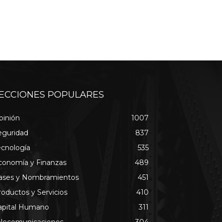
ECCIONES POPULARES
pinión
1007
eguridad
837
ecnología
535
conomía y Finanzas
489
ases y Nombramientos
451
roductos y Servicios
410
apital Humano
311
elecomunicaciones
304