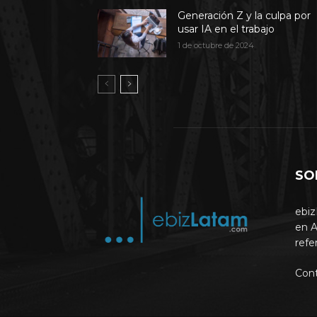
Generación Z y la culpa por
usar IA en el trabajo
1 de octubre de 2024
SO
ebiz
en A
refe
Con