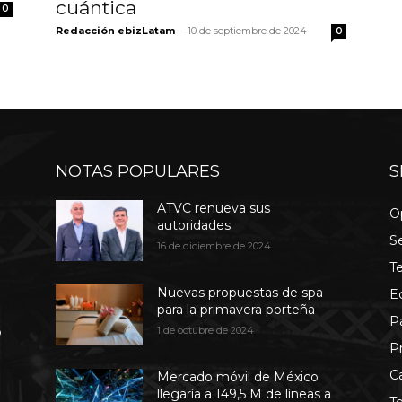
cuántica
0
Redacción ebizLatam
-
10 de septiembre de 2024
0
NOTAS POPULARES
S
ATVC renueva sus
O
autoridades
S
16 de diciembre de 2024
T
Nuevas propuestas de spa
E
para la primavera porteña
P
b
1 de octubre de 2024
P
C
Mercado móvil de México
llegaría a 149,5 M de líneas a
T