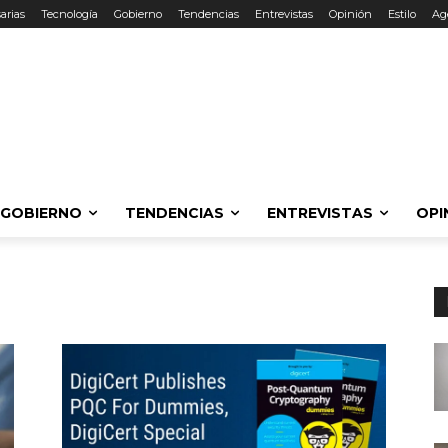
arias
Tecnología
Gobierno
Tendencias
Entrevistas
Opinión
Estilo
Ag
GOBIERNO
TENDENCIAS
ENTREVISTAS
OPI