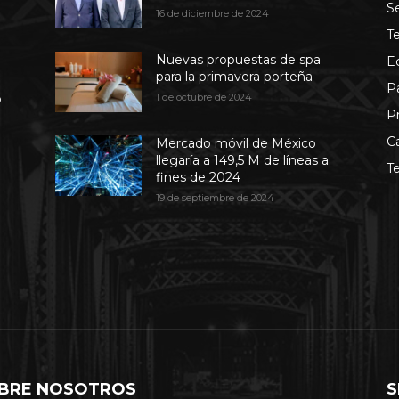
S
16 de diciembre de 2024
T
Nuevas propuestas de spa
E
para la primavera porteña
P
b
1 de octubre de 2024
P
C
Mercado móvil de México
llegaría a 149,5 M de líneas a
T
fines de 2024
19 de septiembre de 2024
BRE NOSOTROS
S