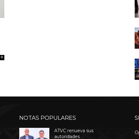
0
NOTAS POPULARES
S
ATVC renueva sus
O
autoridades