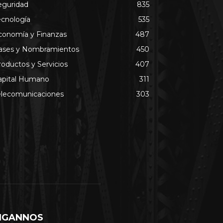
eguridad
835
ecnología
535
conomía y Finanzas
487
ases y Nombramientos
450
roductos y Servicios
407
apital Humano
311
elecomunicaciones
303
IGANNOS