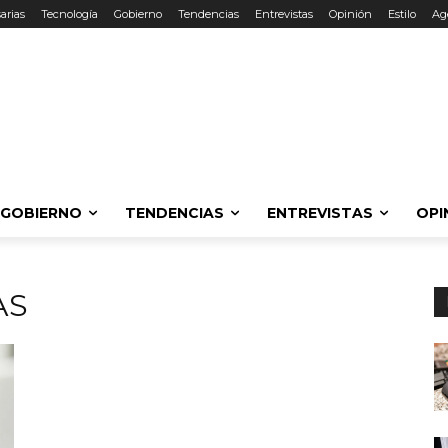
arias
Tecnología
Gobierno
Tendencias
Entrevistas
Opinión
Estilo
Ag
GOBIERNO
TENDENCIAS
ENTREVISTAS
OPI
AS