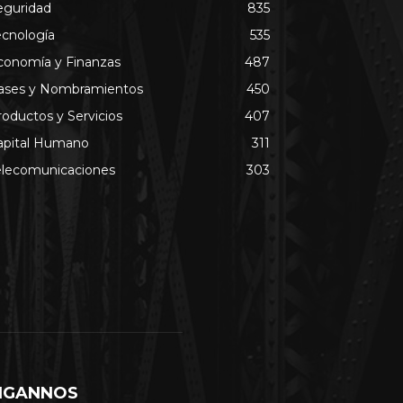
eguridad
835
ecnología
535
conomía y Finanzas
487
ases y Nombramientos
450
roductos y Servicios
407
apital Humano
311
elecomunicaciones
303
IGANNOS