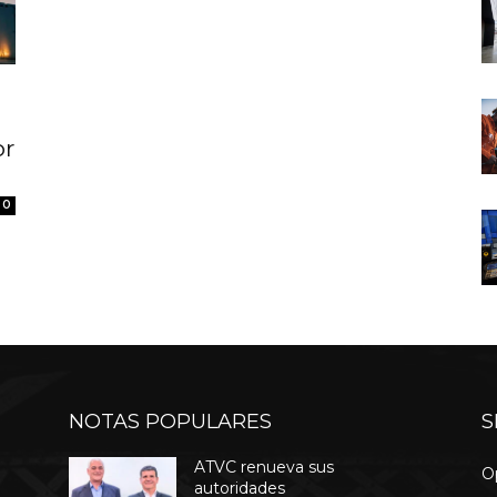
or
0
NOTAS POPULARES
S
ATVC renueva sus
O
autoridades