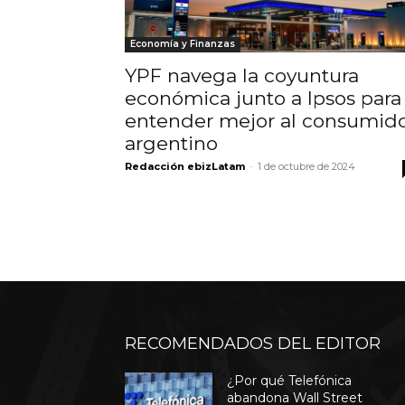
Economía y Finanzas
YPF navega la coyuntura
económica junto a Ipsos para
entender mejor al consumid
argentino
Redacción ebizLatam
-
1 de octubre de 2024
RECOMENDADOS DEL EDITOR
¿Por qué Telefónica
abandona Wall Street