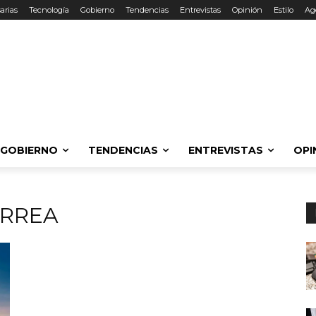
arias
Tecnología
Gobierno
Tendencias
Entrevistas
Opinión
Estilo
Ag
GOBIERNO
TENDENCIAS
ENTREVISTAS
OPI
ORREA