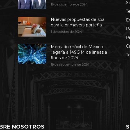
S
16 de diciembre de 2024
T
Nuevas propuestas de spa
E
para la primavera porteña
P
b
1 de octubre de 2024
P
C
Mercado móvil de México
llegaría a 149,5 M de líneas a
T
fines de 2024
19 de septiembre de 2024
BRE NOSOTROS
S