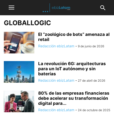
GLOBALLOGIC
El “zoológico de bots” amenaza al
retail
Redacción ebizLatam
-
9 de junio de 2026
La revolución 6G: arquitecturas
para un IoT autónomo y sin
baterías
Redacción ebizLatam
-
27 de abril de 2026
80% de las empresas financieras
debe acelerar su transformación
digital para...
Redacción ebizLatam
-
24 de octubre de 2025