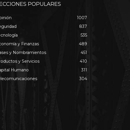
ECCIONES POPULARES
pinión
1007
eguridad
837
ecnología
535
conomía y Finanzas
489
ases y Nombramientos
451
roductos y Servicios
410
apital Humano
311
elecomunicaciones
304