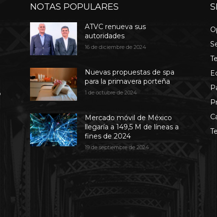
NOTAS POPULARES
S
ATVC renueva sus
O
autoridades
S
16 de diciembre de 2024
T
Nuevas propuestas de spa
E
para la primavera porteña
P
b
1 de octubre de 2024
P
C
Mercado móvil de México
llegaría a 149,5 M de líneas a
T
fines de 2024
19 de septiembre de 2024