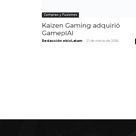
Compras y Fusiones
Kaizen Gaming adquirió
GameplAI
Redacción ebizLatam
-
21 de marzo de 2026