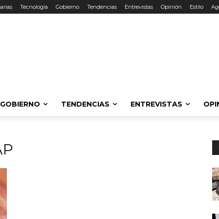
arias
Tecnología
Gobierno
Tendencias
Entrevistas
Opinión
Estilo
Ag
GOBIERNO
TENDENCIAS
ENTREVISTAS
OPI
AP