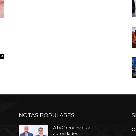
0
NOTAS POPULARES
S
ATVC renueva sus
O
autoridades