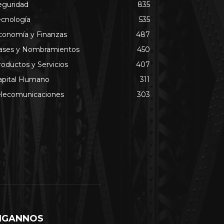
eguridad
835
ecnología
535
conomía y Finanzas
487
ases y Nombramientos
450
roductos y Servicios
407
apital Humano
311
elecomunicaciones
303
IGANNOS