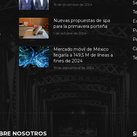
S
16 de diciembre de 2024
T
Nuevas propuestas de spa
E
para la primavera porteña
P
b
1 de octubre de 2024
P
C
Mercado móvil de México
llegaría a 149,5 M de líneas a
T
fines de 2024
19 de septiembre de 2024
BRE NOSOTROS
S