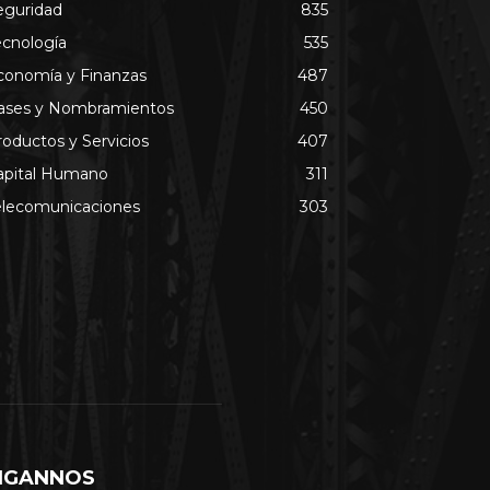
eguridad
835
ecnología
535
conomía y Finanzas
487
ases y Nombramientos
450
roductos y Servicios
407
apital Humano
311
elecomunicaciones
303
IGANNOS