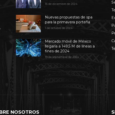
S
16 de diciembre de 2024
T
Nuevas propuestas de spa
E
para la primavera porteña
P
b
1 de octubre de 2024
P
C
Mercado móvil de México
llegaría a 149,5 M de líneas a
T
fines de 2024
19 de septiembre de 2024
BRE NOSOTROS
S