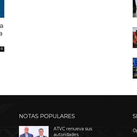
a
a
0
NOTAS POPULARES
S
ATVC renueva sus
O
autoridades