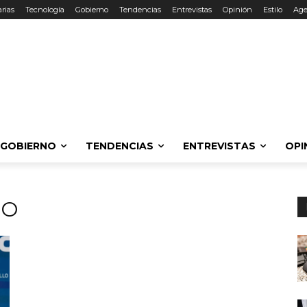
rias
Tecnología
Gobierno
Tendencias
Entrevistas
Opinión
Estilo
Ag
GOBIERNO
TENDENCIAS
ENTREVISTAS
OPI
RO