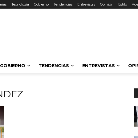
rias
Tecnología
Gobierno
Tendencias
Entrevistas
Opinión
Estilo
Ag
GOBIERNO
TENDENCIAS
ENTREVISTAS
OPI
NDEZ