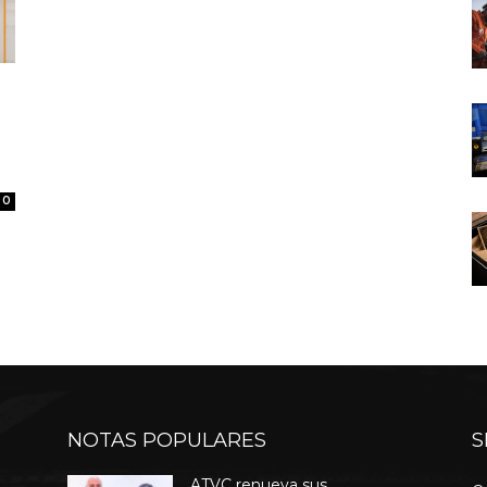
0
NOTAS POPULARES
S
ATVC renueva sus