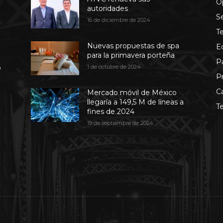
O
autoridades
S
16 de diciembre de 2024
T
Nuevas propuestas de spa
E
para la primavera porteña
P
b
1 de octubre de 2024
P
C
Mercado móvil de México
llegaría a 149,5 M de líneas a
T
fines de 2024
19 de septiembre de 2024