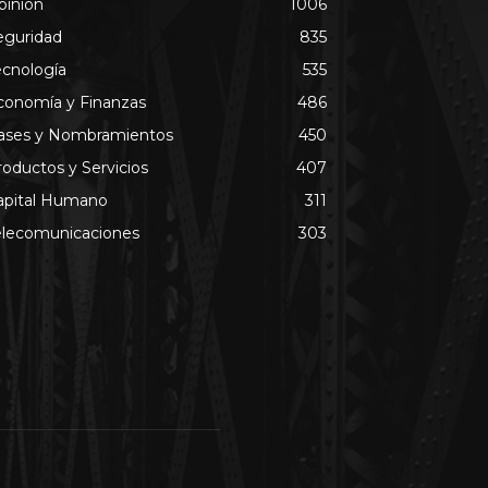
pinión
1006
eguridad
835
ecnología
535
conomía y Finanzas
486
ases y Nombramientos
450
roductos y Servicios
407
apital Humano
311
elecomunicaciones
303