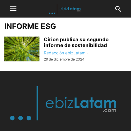
INFORME ESG
Cirion publica su segundo
informe de sostenibilidad
Redacción ebizLatam
-
29 de diciembre de 2024