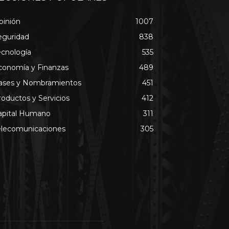
pinión
1007
eguridad
838
ecnología
535
conomía y Finanzas
489
ases y Nombramientos
451
roductos y Servicios
412
apital Humano
311
elecomunicaciones
305