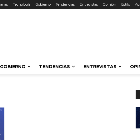
arias
Tecnología
Gobierno
Tendencias
Entrevistas
Opinión
Estilo
Ag
GOBIERNO
TENDENCIAS
ENTREVISTAS
OPI