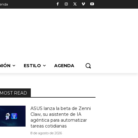
enda
NIÓN
ESTILO
AGENDA
MOST READ
ASUS lanza la beta de Zenni
Claw, su asistente de IA
agéntica para automatizar
tareas cotidianas
8 de agosto de 2026