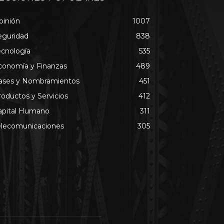
pinión
1007
eguridad
838
ecnología
535
conomía y Finanzas
489
ases y Nombramientos
451
roductos y Servicios
412
apital Humano
311
elecomunicaciones
305