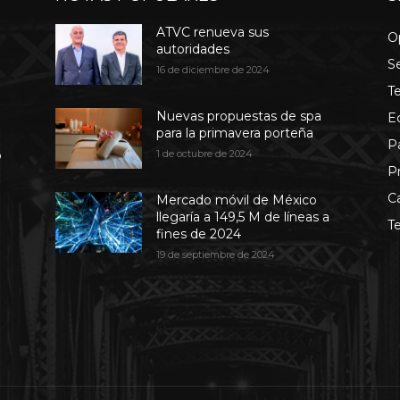
ATVC renueva sus
O
autoridades
S
16 de diciembre de 2024
T
Nuevas propuestas de spa
E
para la primavera porteña
P
b
1 de octubre de 2024
P
C
Mercado móvil de México
llegaría a 149,5 M de líneas a
T
fines de 2024
19 de septiembre de 2024