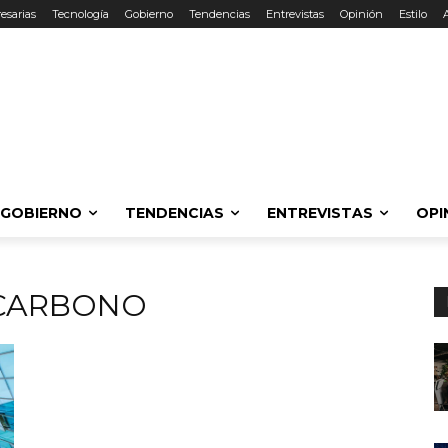
esarias
Tecnología
Gobierno
Tendencias
Entrevistas
Opinión
Estilo
GOBIERNO
TENDENCIAS
ENTREVISTAS
OPI
CARBONO