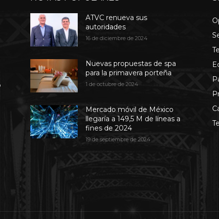
ATVC renueva sus
O
autoridades
S
16 de diciembre de 2024
T
Nuevas propuestas de spa
E
para la primavera porteña
P
b
1 de octubre de 2024
P
C
Mercado móvil de México
llegaría a 149,5 M de líneas a
T
fines de 2024
19 de septiembre de 2024