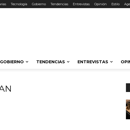
rias
Tecnología
Gobierno
Tendencias
Entrevistas
Opinión
Estilo
Ag
GOBIERNO
TENDENCIAS
ENTREVISTAS
OPI
AN