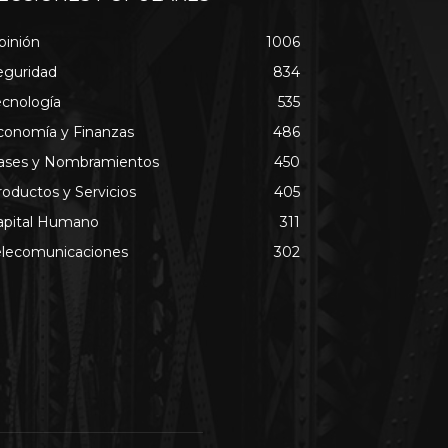
pinión
1006
eguridad
834
ecnología
535
conomía y Finanzas
486
ases y Nombramientos
450
roductos y Servicios
405
apital Humano
311
elecomunicaciones
302