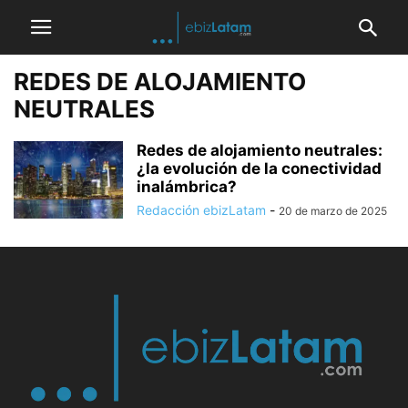
REDES DE ALOJAMIENTO
NEUTRALES
Redes de alojamiento neutrales:
¿la evolución de la conectividad
inalámbrica?
Redacción ebizLatam
-
20 de marzo de 2025