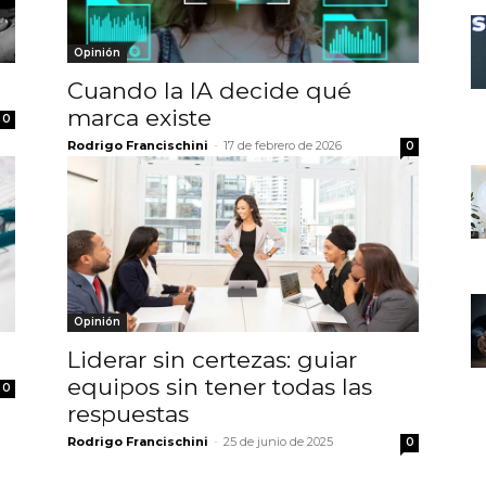
Opinión
Cuando la IA decide qué
marca existe
0
Rodrigo Francischini
-
17 de febrero de 2026
0
Opinión
Liderar sin certezas: guiar
equipos sin tener todas las
0
respuestas
Rodrigo Francischini
-
25 de junio de 2025
0