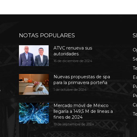
NOTAS POPULARES
S
ATVC renueva sus
O
autoridades
S
16 de diciembre de 2024
T
Nuevas propuestas de spa
E
para la primavera porteña
P
b
1 de octubre de 2024
P
C
Mercado móvil de México
llegaría a 149,5 M de líneas a
T
fines de 2024
19 de septiembre de 2024