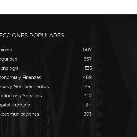
ECCIONES POPULARES
pinión
1007
eguridad
837
ecnología
535
conomía y Finanzas
489
ases y Nombramientos
451
roductos y Servicios
410
apital Humano
311
elecomunicaciones
303