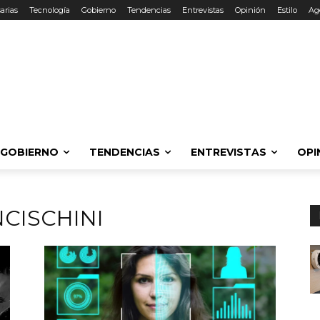
arias
Tecnología
Gobierno
Tendencias
Entrevistas
Opinión
Estilo
Ag
GOBIERNO
TENDENCIAS
ENTREVISTAS
OPI
CISCHINI