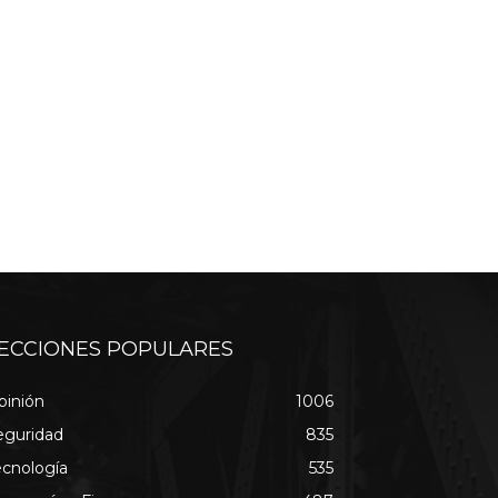
ECCIONES POPULARES
pinión
1006
eguridad
835
ecnología
535