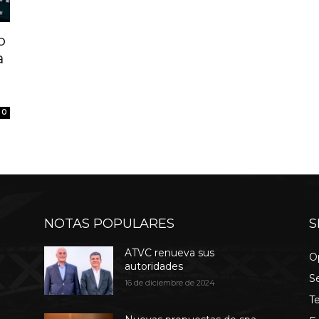
o
a
0
NOTAS POPULARES
S
ATVC renueva sus
O
autoridades
S
16 de diciembre de 2024
T