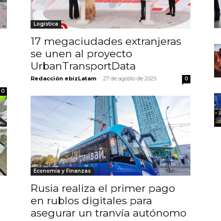
Logística
17 megaciudades extranjeras
se unen al proyecto
UrbanTransportData
Redacción ebizLatam
-
27 de agosto de 2025
0
0
Economía y Finanzas
Rusia realiza el primer pago
en rublos digitales para
asegurar un tranvía autónomo