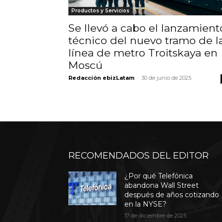
Productos y Servicios
Se llevó a cabo el lanzamient
técnico del nuevo tramo de l
línea de metro Troitskaya en
Moscú
Redacción ebizLatam
-
30 de junio de 2025
RECOMENDADOS DEL EDITOR
¿Por qué Telefónica
abandona Wall Street
después de años cotizando
en la NYSE?
17 de diciembre de 2025