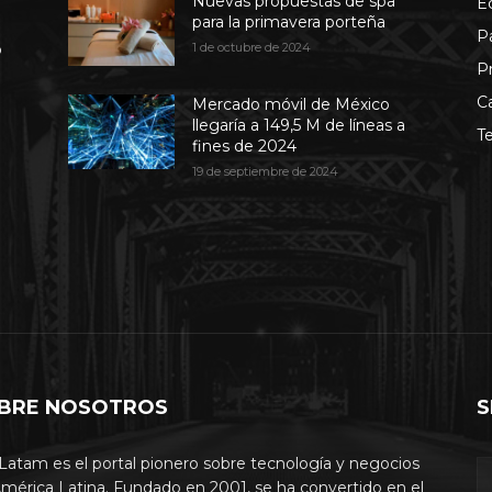
Nuevas propuestas de spa
E
para la primavera porteña
P
b
1 de octubre de 2024
P
C
Mercado móvil de México
llegaría a 149,5 M de líneas a
T
fines de 2024
19 de septiembre de 2024
BRE NOSOTROS
S
Latam es el portal pionero sobre tecnología y negocios
mérica Latina. Fundado en 2001, se ha convertido en el