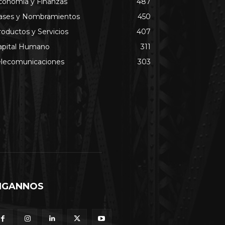
conomía y Finanzas
487
ases y Nombramientos
450
roductos y Servicios
407
apital Humano
311
elecomunicaciones
303
IGANNOS