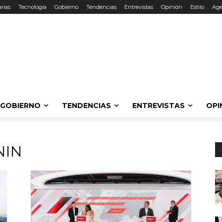
rias
Tecnología
Gobierno
Tendencias
Entrevistas
Opinión
Estilo
Ag
GOBIERNO
TENDENCIAS
ENTREVISTAS
OPI
NIN