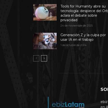
Tools for Humanity abre su
tecnología: despiece del Or
aclara el debate sobre
privacidad
24 de noviembre de 2025
Generación Z y la culpa por
usar IA en el trabajo
1 de octubre de 2024
SO
ebiz
en A