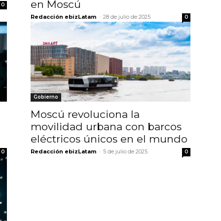
en Moscú
0
Redacción ebizLatam
-
28 de julio de 2025
0
Gobierno
Moscú revoluciona la
movilidad urbana con barcos
eléctricos únicos en el mundo
Redacción ebizLatam
-
5 de julio de 2025
0
0