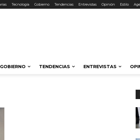
rias
Tecnología
Gobierno
Tendencias
Entrevistas
Opinión
Estilo
Ag
GOBIERNO
TENDENCIAS
ENTREVISTAS
OPI