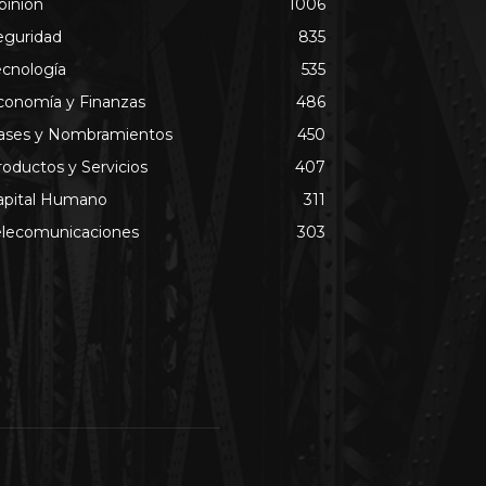
pinión
1006
eguridad
835
ecnología
535
conomía y Finanzas
486
ases y Nombramientos
450
roductos y Servicios
407
apital Humano
311
elecomunicaciones
303