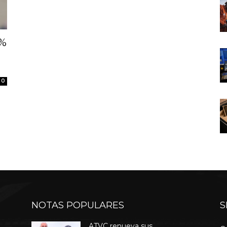
7%
0
NOTAS POPULARES
S
ATVC renueva sus