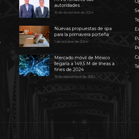
O
autoridades
S
16 de diciembre de 2024
T
Nuevas propuestas de spa
E
para la primavera porteña
P
b
1 de octubre de 2024
P
C
Mercado móvil de México
llegaría a 149,5 M de líneas a
T
fines de 2024
19 de septiembre de 2024