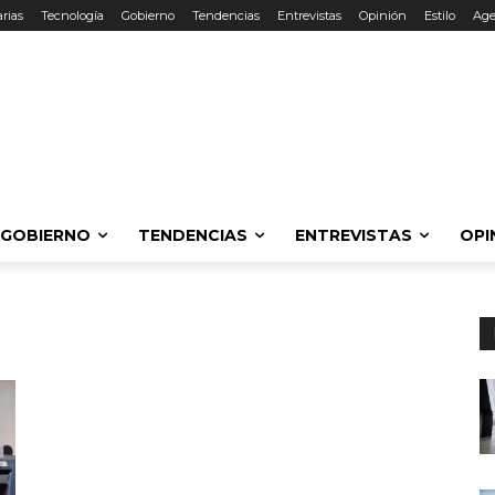
rias
Tecnología
Gobierno
Tendencias
Entrevistas
Opinión
Estilo
Ag
GOBIERNO
TENDENCIAS
ENTREVISTAS
OPI