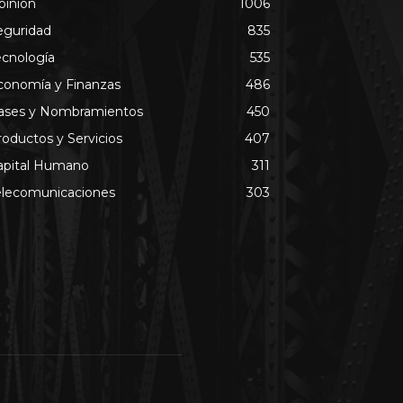
pinión
1006
eguridad
835
ecnología
535
conomía y Finanzas
486
ases y Nombramientos
450
roductos y Servicios
407
apital Humano
311
elecomunicaciones
303