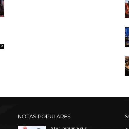
0
NOTAS POPULARES
S
ATVC renueva sus