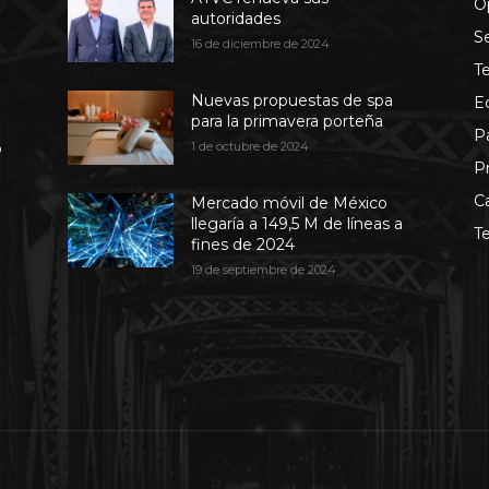
O
autoridades
S
16 de diciembre de 2024
T
Nuevas propuestas de spa
E
para la primavera porteña
P
b
1 de octubre de 2024
P
C
Mercado móvil de México
llegaría a 149,5 M de líneas a
T
fines de 2024
19 de septiembre de 2024