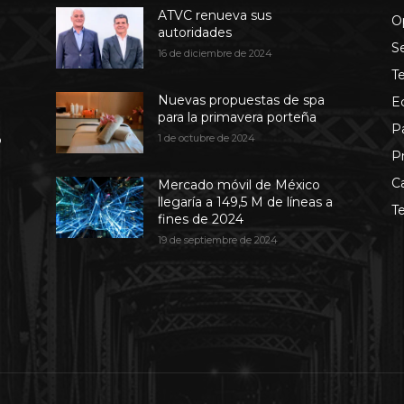
ATVC renueva sus
O
autoridades
S
16 de diciembre de 2024
T
Nuevas propuestas de spa
E
para la primavera porteña
P
b
1 de octubre de 2024
P
C
Mercado móvil de México
llegaría a 149,5 M de líneas a
T
fines de 2024
19 de septiembre de 2024