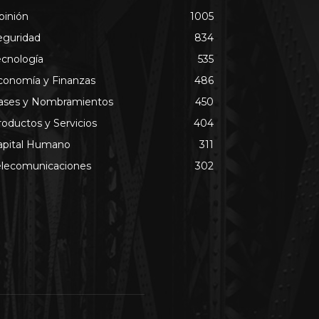
pinión
1005
eguridad
834
ecnología
535
conomía y Finanzas
486
ases y Nombramientos
450
roductos y Servicios
404
apital Humano
311
elecomunicaciones
302