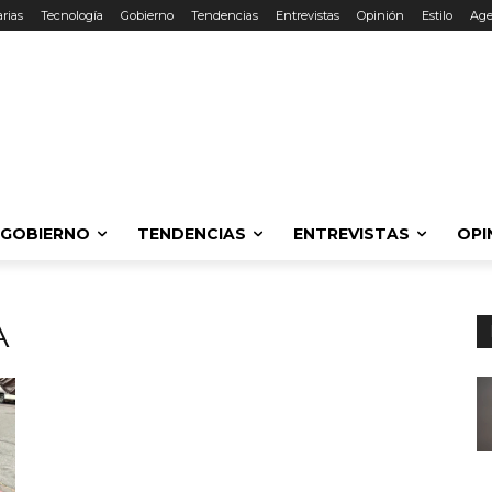
rias
Tecnología
Gobierno
Tendencias
Entrevistas
Opinión
Estilo
Ag
GOBIERNO
TENDENCIAS
ENTREVISTAS
OPI
A