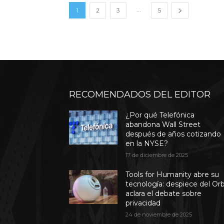
...
1
2
3
5
RECOMENDADOS DEL EDITOR
¿Por qué Telefónica
abandona Wall Street
después de años cotizando
en la NYSE?
17 de diciembre de 2025
Tools for Humanity abre su
tecnología: despiece del Or
aclara el debate sobre
privacidad
24 de noviembre de 2025