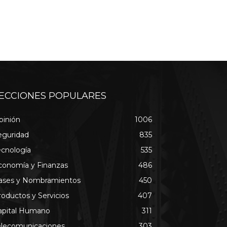
ECCIONES POPULARES
pinión
1006
eguridad
835
ecnología
535
conomía y Finanzas
486
ases y Nombramientos
450
roductos y Servicios
407
apital Humano
311
elecomunicaciones
303