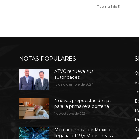
Página 1 de 5
NOTAS POPULARES
S
ATVC renueva sus
O
autoridades
S
16 de diciembre de 2024
T
Nuevas propuestas de spa
E
para la primavera porteña
P
b
1 de octubre de 2024
P
C
Mercado móvil de México
llegaría a 149,5 M de líneas a
T