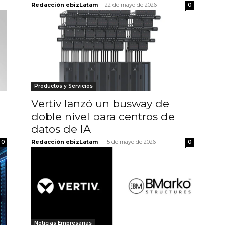
Redacción ebizLatam
-
22 de mayo de 2026
0
Productos y Servicios
Vertiv lanzó un busway de
doble nivel para centros de
datos de IA
Redacción ebizLatam
-
15 de mayo de 2026
0
0
Noticias Empresarias