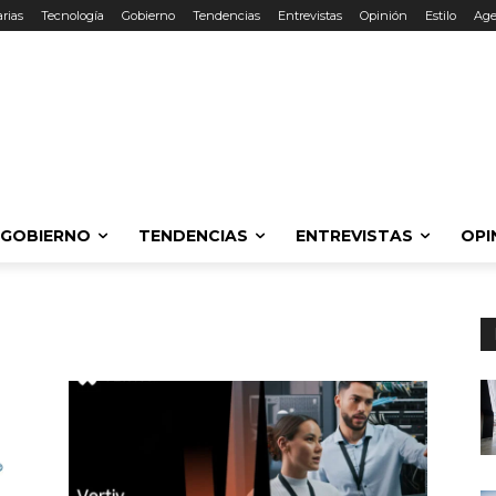
rias
Tecnología
Gobierno
Tendencias
Entrevistas
Opinión
Estilo
Ag
GOBIERNO
TENDENCIAS
ENTREVISTAS
OPI