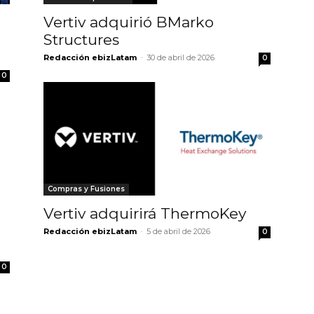
Vertiv adquirió BMarko
Structures
Redacción ebizLatam
-
30 de abril de 2026
0
0
Compras y Fusiones
Vertiv adquirirá ThermoKey
Redacción ebizLatam
-
5 de abril de 2026
0
0