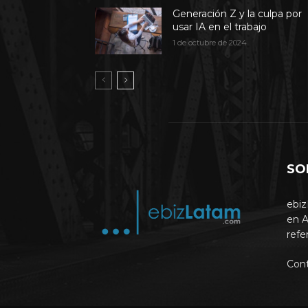
Generación Z y la culpa por
usar IA en el trabajo
1 de octubre de 2024
SO
ebiz
en A
refe
Con