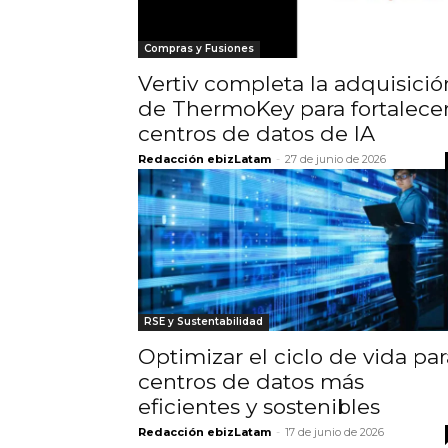
Compras y Fusiones
Vertiv completa la adquisició
de ThermoKey para fortalece
centros de datos de IA
Redacción ebizLatam
-
27 de junio de 2026
RSE y Sustentabilidad
Optimizar el ciclo de vida par
centros de datos más
eficientes y sostenibles
Redacción ebizLatam
-
17 de junio de 2026