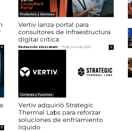
Productos y Servicios
n
Vertiv lanza portal para
r
consultores de infraestructura
digital crítica
Redacción ebizLatam
-
19 de junio de 2026
0
0
Compras y Fusiones
a
Vertiv adquirió Strategic
Thermal Labs para reforzar
soluciones de enfriamiento
líquido
0