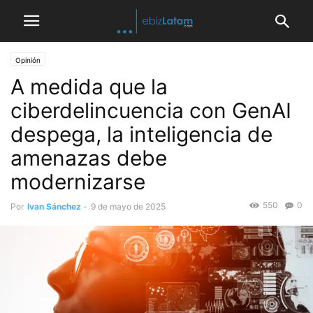
Opinión
A medida que la
ciberdelincuencia con GenAI
despega, la inteligencia de
amenazas debe
modernizarse
550
0
Por
Ivan Sánchez
-
9 de mayo de 2025