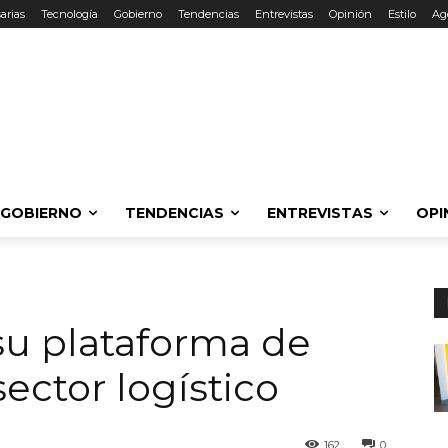
arias
Tecnología
Gobierno
Tendencias
Entrevistas
Opinión
Estilo
Ag
GOBIERNO
TENDENCIAS
ENTREVISTAS
OPI
su plataforma de
ector logístico
162
0