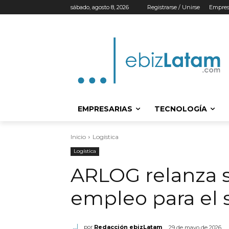
sábado, agosto 8, 2026
Registrarse / Unirse
Empres
EMPRESARIAS
TECNOLOGÍA
Inicio
Logística
Logística
ARLOG relanza 
empleo para el s
por
Redacción ebizLatam
29 de mayo de 2026